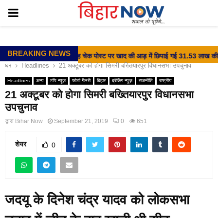
PRIMARY
MENU
BREAKING NEWS
⇝ वीर कुंवर सिंह चेक पोस्ट पर खाद की आड़ में छिपाई गई 31.53 लाख की शरा
घर
Headlines
21 अक्टूबर को होगा सिमरी बख्तियारपुर विधानसभा उपचुनाव
Headlines
अन्य
टॉप न्यूज़
फोटो-गैलरी
बिहार
ब्रेकिंग न्यूज़
राजनीति
राष्ट्रीय
21 अक्टूबर को होगा सिमरी बख्तियारपुर विधानसभा
उपचुनाव
द्वारा
Bihar Now
September 21, 2019
0
651
शेयर
0
जदयू के दिनेश चंद्र यादव को लोकसभा