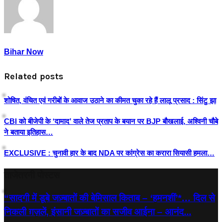
Bihar Now
Related posts
शोषित, वंचित एवं गरीबों के आवाज उठाने का कीमत चुका रहे हैं लालू प्रसाद : सिंटु झा
CBI को बीजेपी के ‘दामाद’ वाले तेज प्रताप के बयान पर BJP बौखलाई, अश्विनी चौबे
ने बताया इतिहास…
EXCLUSIVE : चुनावी हार के बाद NDA पर कांग्रेस का करारा सियासी हमला…
ताजेतरनी पोस्टस
“सादगी में डूबे जज़्बातों की बेमिसाल किताब – ‘हमनशीं’*… दिल से
निकली ग़ज़लें, इंसानी जज़्बातों का सजीव आईना – आनंद...