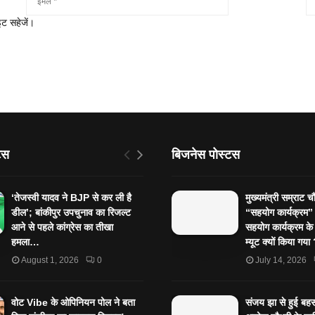
इट सहेजें।
टस
बिजनेस पोस्टस
‘तेजस्‍वी यादव ने BJP से कर ली है
मुख्यमंत्री सम्राट च
डील’; बांकीपुर उपचुनाव का रिजल्‍ट
“सहयोग कार्यक्रम
आने से पहले कांग्रेस का तीखा
सहयोग कार्यक्रम के
हमला…
म्यूट क्यों किया गय
August 1, 2026
0
July 14, 2026
वोट Vibe के ओपिनियन पोल ने बता
संजय झा से हुई बहस 