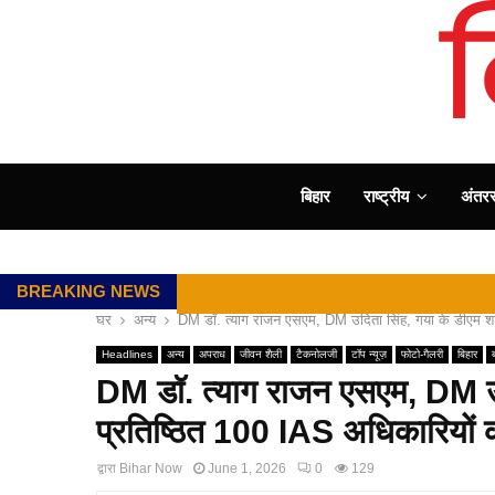
बिहार
राष्ट्रीय
अंतररा
BREAKING NEWS
घर
अन्य
DM डॉ. त्याग राजन एसएम, DM उदिता सिंह, गया के डीएम शशा
Headlines
अन्य
अपराध
जीवन शैली
टैकनोलजी
टॉप न्यूज़
फोटो-गैलरी
बिहार
ब
DM डॉ. त्याग राजन एसएम, DM उदि
प्रतिष्ठित 100 IAS अधिकारियों क
द्वारा
Bihar Now
June 1, 2026
0
129