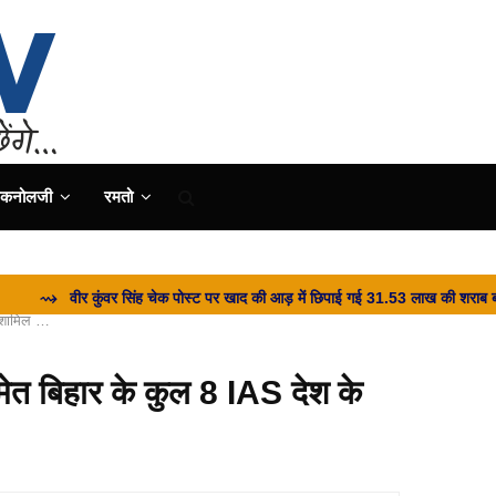
ैकनोलजी
रमतो
 सिंह चेक पोस्ट पर खाद की आड़ में छिपाई गई 31.53 लाख की शराब बरामद, चालक फरार.
ए शामिल …
ेत बिहार के कुल 8 IAS देश के