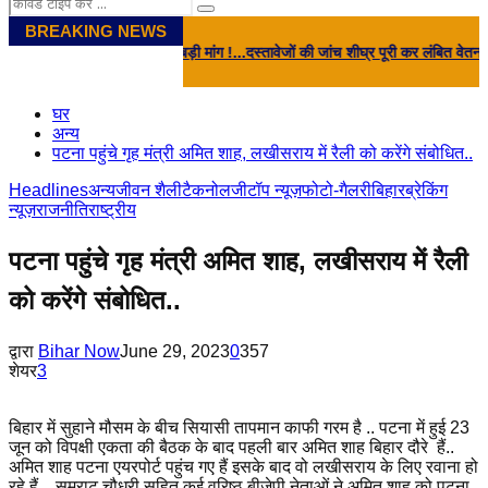
Search
Search
for:
BREAKING NEWS
ी सरकार से बड़ी मांग !...दस्तावेजों की जांच शीघ्र पूरी कर लंबित वेतन जारी करे सरकार, व
घर
अन्य
पटना पहुंचे गृह मंत्री अमित शाह, लखीसराय में रैली को करेंगे संबोधित..
Headlines
अन्य
जीवन शैली
टैकनोलजी
टॉप न्यूज़
फोटो-गैलरी
बिहार
ब्रेकिंग
न्यूज़
राजनीति
राष्ट्रीय
पटना पहुंचे गृह मंत्री अमित शाह, लखीसराय में रैली
को करेंगे संबोधित..
द्वारा
Bihar Now
June 29, 2023
0
357
शेयर
3
बिहार में सुहाने मौसम के बीच सियासी तापमान काफी गरम है .. पटना में हुई 23
जून को विपक्षी एकता की बैठक के बाद पहली बार अमित शाह बिहार दौरे हैं..
अमित शाह पटना एयरपोर्ट पहुंच गए हैं इसके बाद वो लखीसराय के लिए रवाना हो
रहे हैं .. सम्राट चौधरी सहित कई वरिष्ठ बीजेपी नेताओं ने अमित शाह को पटना