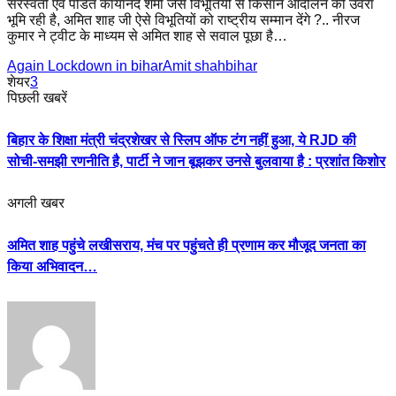
सरस्वती एवं पंडित कार्यानंद शर्मा जैसे विभूतियों से किसान आंदोलन की उर्वरा
भूमि रही है, अमित शाह जी ऐसे विभूतियों को राष्ट्रीय सम्मान देंगे ?.. नीरज
कुमार ने ट्वीट के माध्यम से अमित शाह से सवाल पूछा है…
Again Lockdown in bihar
Amit shah
bihar
शेयर
3
पिछली खबरें
बिहार के शिक्षा मंत्री चंद्रशेखर से स्लिप ऑफ टंग नहीं हुआ, ये RJD की
सोची-समझी रणनीति है, पार्टी ने जान बूझकर उनसे बुलवाया है : प्रशांत किशोर
अगली खबर
अमित शाह पहुंचे लखीसराय, मंच पर पहुंचते ही प्रणाम कर मौजूद जनता का
किया अभिवादन…