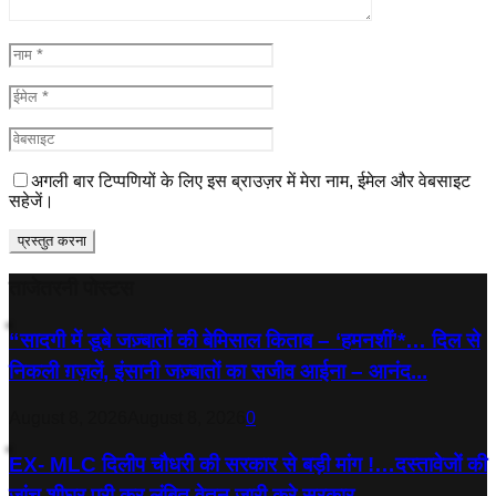
अगली बार टिप्पणियों के लिए इस ब्राउज़र में मेरा नाम, ईमेल और वेबसाइट
सहेजें।
ताजेतरनी पोस्टस
“सादगी में डूबे जज़्बातों की बेमिसाल किताब – ‘हमनशीं’*… दिल से
निकली ग़ज़लें, इंसानी जज़्बातों का सजीव आईना – आनंद...
August 8, 2026
August 8, 2026
0
EX- MLC दिलीप चौधरी की सरकार से बड़ी मांग !…दस्तावेजों की
जांच शीघ्र पूरी कर लंबित वेतन जारी करे सरकार,...