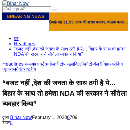
Primary
Menu
Search
Search
for:
BREAKING NEWS
क पोस्ट पर खाद की आड़ में छिपाई गई 31.53 लाख की शराब बरामद, चालक फरार...
⇝ 'तेजस
घर
Headlines
“बजट नहीं ,देश की जनता के साथ ठगी है ये… बिहार के साथ तो हमेशा
NDA की सरकार ने सौतेला व्यवहार किया”
Headlines
अन्य
अपराध
टैकनोलजी
टॉप न्यूज़
दिल्ली
फोटो-गैलरी
बिहार
ब्रेकिंग
न्यूज़
राजनीति
राष्ट्रीय
“बजट नहीं ,देश की जनता के साथ ठगी है ये…
बिहार के साथ तो हमेशा NDA की सरकार ने सौतेला
व्यवहार किया”
द्वारा
Bihar Now
February 1, 2020
0
709
शेयर
0