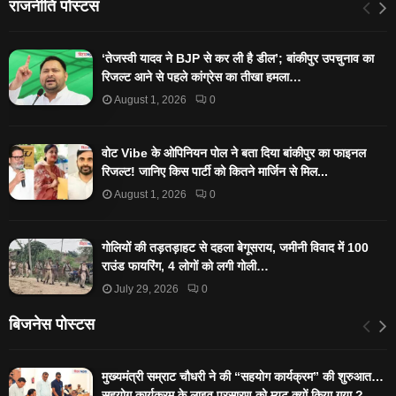
राजनीति पोस्टस
‘तेजस्‍वी यादव ने BJP से कर ली है डील’; बांकीपुर उपचुनाव का
रिजल्‍ट आने से पहले कांग्रेस का तीखा हमला…
August 1, 2026
0
वोट Vibe के ओपिनियन पोल ने बता दिया बांकीपुर का फाइनल
रिजल्ट! जानिए किस पार्टी को कितने मार्जिन से मिल...
August 1, 2026
0
गोलियों की तड़तड़ाहट से दहला बेगूसराय, जमीनी विवाद में 100
राउंड फायरिंग, 4 लोगों को लगी गोली…
July 29, 2026
0
बिजनेस पोस्टस
मुख्यमंत्री सम्राट चौधरी ने की “सहयोग कार्यक्रम” की शुरुआत…
सहयोग कार्यक्रम के लाइव प्रसारण को म्यूट क्यों किया गया ?…