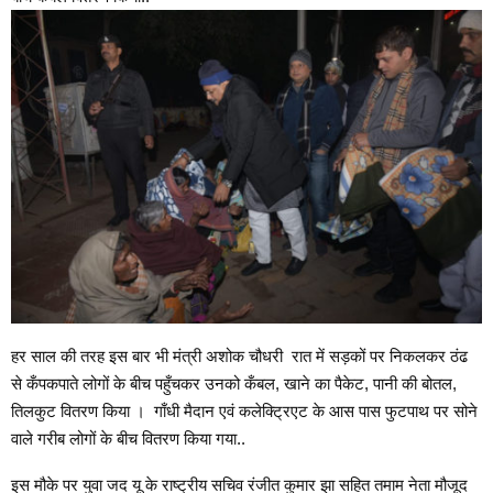
हर साल की तरह इस बार भी मंत्री अशोक चौधरी रात में सड़कों पर निकलकर ठंढ
से कँपकपाते लोगों के बीच पहुँचकर उनको कँबल, खाने का पैकेट, पानी की बोतल,
तिलकुट वितरण किया । गाँधी मैदान एवं कलेक्ट्रिएट के आस पास फुटपाथ पर सोने
वाले गरीब लोगों के बीच वितरण किया गया..
इस मौके पर युवा जद यू के राष्ट्रीय सचिव रंजीत कुमार झा सहित तमाम नेता मौजूद