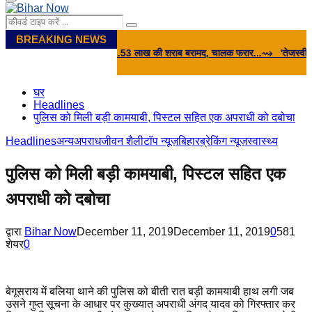
Primary
Menu
Search
Search
for:
BREAKING NEWS
 आड़ में छिपाई गई 31.53 लाख की शराब बरामद, चालक फरार...
⇝ 'तेजस्‍वी यादव ने BJP स
घर
Headlines
पुलिस को मिली बड़ी कामयाबी, पिस्टल सहित एक अपराधी को दबोचा
Headlines
अन्य
अपराध
जीवन शैली
टॉप न्यूज़
बिहार
ब्रेकिंग न्यूज़
स्वास्थ्य
पुलिस को मिली बड़ी कामयाबी, पिस्टल सहित एक
अपराधी को दबोचा
द्वारा
Bihar Now
December 11, 2019
December 11, 2019
0
581
शेयर
0
बेगूसराय में बलिया थाने की पुलिस को बीती रात बड़ी कामयाबी हाथ लगी जब
उसने गुप्त सूचना के आधार पर कुख्यात अपराधी अंगद यादव को गिरफ्तार कर