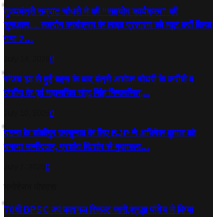
मुख्यमंत्री सम्राट चौधरी ने की “सहयोग कार्यक्रम” की
शुरुआत… सहयोग कार्यक्रम के लाइव प्रसारण को म्यूट क्यों किया
गया ?…
July 14, 2026
0
संजय झा से हुई बहस के बाद मंत्री अशोक चौधरी के करीबी व
जेडीयू के पूर्व महासचिव छोटू सिंह निष्कासित,...
July 10, 2026
0
पटना के बांकीपुर उपचुनाव के लिए BJP ने अभिषेक कुमार को
बनाया उम्मीदवार, प्रशांत किशोर से मुकाबला…
July 7, 2026
0
मनोरंजन पोस्टस
70वीं BPSC का फाइनल रिजल्ट जारी,श्रद्धा पांडेय ने किया