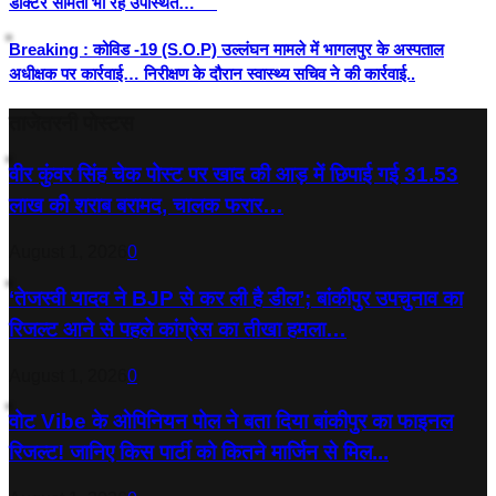
डॉक्टर सामंता भी रहे उपस्थित…
Breaking : कोविड -19 (S.O.P) उल्लंघन मामले में भागलपुर के अस्पताल
अधीक्षक पर कार्रवाई… निरीक्षण के दौरान स्वास्थ्य सचिव ने की कार्रवाई..
ताजेतरनी पोस्टस
वीर कुंवर सिंह चेक पोस्ट पर खाद की आड़ में छिपाई गई 31.53
लाख की शराब बरामद, चालक फरार…
August 1, 2026
0
‘तेजस्‍वी यादव ने BJP से कर ली है डील’; बांकीपुर उपचुनाव का
रिजल्‍ट आने से पहले कांग्रेस का तीखा हमला…
August 1, 2026
0
वोट Vibe के ओपिनियन पोल ने बता दिया बांकीपुर का फाइनल
रिजल्ट! जानिए किस पार्टी को कितने मार्जिन से मिल...