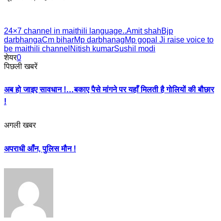
24×7 channel in maithili language..
Amit shah
Bjp
darbhanga
Cm bihar
Mp darbhanag
Mp gopal Ji raise voice to
be maithili channel
Nitish kumar
Sushil modi
शेयर
0
पिछली खबरें
अब हो जाइए सावधान !…बकाए पैसे मांगने पर यहाँ मिलती है गोलियों की बौछार
!
अगली खबर
अपराधी आँन, पुलिस मौन !