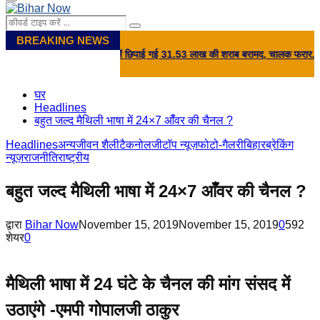
Primary
Menu
Search
Search
for:
BREAKING NEWS
 पोस्ट पर खाद की आड़ में छिपाई गई 31.53 लाख की शराब बरामद, चालक फरार...
⇝ 'तेजस्
घर
Headlines
बहुत जल्द मैथिली भाषा में 24×7 आँँवर की चैनल ?
Headlines
अन्य
जीवन शैली
टैकनोलजी
टॉप न्यूज़
फोटो-गैलरी
बिहार
ब्रेकिंग
न्यूज़
राजनीति
राष्ट्रीय
बहुत जल्द मैथिली भाषा में 24×7 आँँवर की चैनल ?
द्वारा
Bihar Now
November 15, 2019
November 15, 2019
0
592
शेयर
0
मैथिली भाषा में 24 घंटे के चैनल की मांग संसद में
उठाएंगे -एमपी गोपालजी ठाकुर