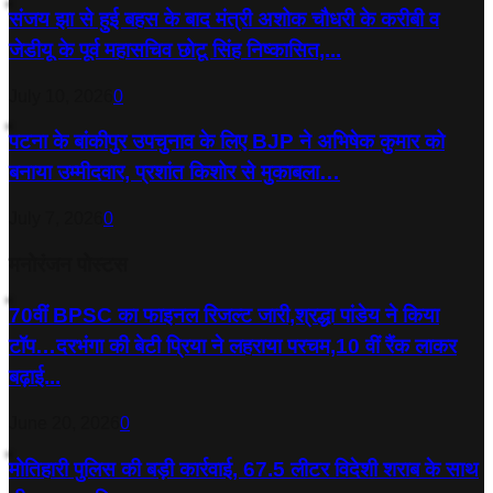
संजय झा से हुई बहस के बाद मंत्री अशोक चौधरी के करीबी व
जेडीयू के पूर्व महासचिव छोटू सिंह निष्कासित,...
July 10, 2026
0
पटना के बांकीपुर उपचुनाव के लिए BJP ने अभिषेक कुमार को
बनाया उम्मीदवार, प्रशांत किशोर से मुकाबला…
July 7, 2026
0
मनोरंजन पोस्टस
70वीं BPSC का फाइनल रिजल्ट जारी,श्रद्धा पांडेय ने किया
टॉप…दरभंगा की बेटी प्रिया ने लहराया परचम,10 वीं रैंक लाकर
बढ़ाई...
June 20, 2026
0
मोतिहारी पुलिस की बड़ी कार्रवाई, 67.5 लीटर विदेशी शराब के साथ