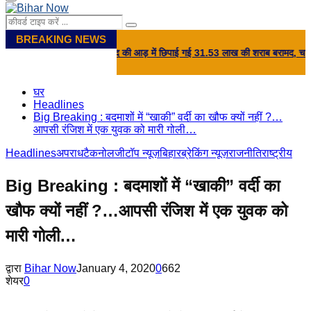
Primary
Menu
Search
Search
for:
BREAKING NEWS
र सिंह चेक पोस्ट पर खाद की आड़ में छिपाई गई 31.53 लाख की शराब बरामद, चालक फरार.
घर
Headlines
Big Breaking : बदमाशों में “खाकी” वर्दी का खौफ क्यों नहीं ?…
आपसी रंजिश में एक युवक को मारी गोली…
Headlines
अपराध
टैकनोलजी
टॉप न्यूज़
बिहार
ब्रेकिंग न्यूज़
राजनीति
राष्ट्रीय
Big Breaking : बदमाशों में “खाकी” वर्दी का
खौफ क्यों नहीं ?…आपसी रंजिश में एक युवक को
मारी गोली…
द्वारा
Bihar Now
January 4, 2020
0
662
शेयर
0