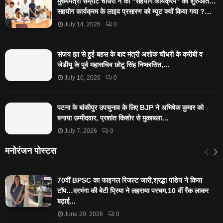
मुख्यमंत्री सम्राट चौधरी ने की “सहयोग कार्यक्रम” की शुरुआत…
सहयोग कार्यक्रम के लाइव प्रसारण को म्यूट क्यों किया गया ?…
July 14, 2026
0
संजय झा से हुई बहस के बाद मंत्री अशोक चौधरी के करीबी व
जेडीयू के पूर्व महासचिव छोटू सिंह निष्कासित,...
July 10, 2026
0
पटना के बांकीपुर उपचुनाव के लिए BJP ने अभिषेक कुमार को
बनाया उम्मीदवार, प्रशांत किशोर से मुकाबला…
July 7, 2026
0
मनोरंजन पोस्टस
70वीं BPSC का फाइनल रिजल्ट जारी,श्रद्धा पांडेय ने किया
टॉप…दरभंगा की बेटी प्रिया ने लहराया परचम,10 वीं रैंक लाकर
बढ़ाई...
June 20, 2026
0