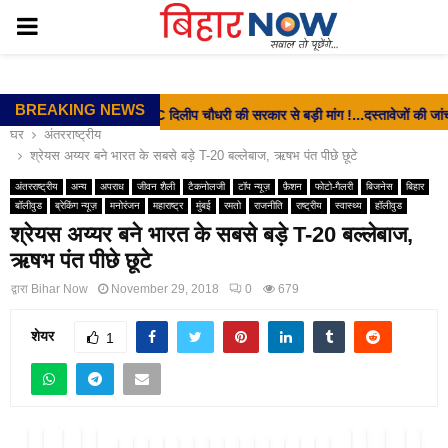
PRIMARY
MENU
BREAKING NEWS
⇝ EX- MLC दिलीप चौधरी की सरकार से बड़ी मांग !...दस्तावेजों की जांच शीघ्र प
घर
अंतरराष्ट्रीय
श्रेयस अय्यर बने भारत के सबसे बड़े T-20 बल्लेबाज, ऋषभ पंत पीछे छूटे
अंतरराष्ट्रीय
अन्य
अपराध
जीवन शैली
टैकनोलजी
टॉप न्यूज़
फ़ैशन
फोटो-गैलरी
बिजनेस
बिहार
बॉलीवुड
ब्रेकिंग न्यूज़
मनोरंजन
महाराष्ट्र
मुंबई
रमतो
राजनीति
राष्ट्रीय
स्वास्थ्य
हॉलीवुड
श्रेयस अय्यर बने भारत के सबसे बड़े T-20 बल्लेबाज,
ऋषभ पंत पीछे छूटे
द्वारा
Bihar Now
November 29, 2018
0
679
शेयर
1