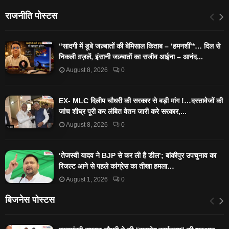
राजनीति पोस्टस
“सादगी में डूबे जज़्बातों की बेमिसाल किताब – ‘हमनशीं’*… दिल से
निकली ग़ज़लें, इंसानी जज़्बातों का सजीव आईना – आनंद...
August 8, 2026
0
EX- MLC दिलीप चौधरी की सरकार से बड़ी मांग !…दस्तावेजों की
जांच शीघ्र पूरी कर लंबित वेतन जारी करे सरकार,...
August 8, 2026
0
‘तेजस्‍वी यादव ने BJP से कर ली है डील’; बांकीपुर उपचुनाव का
रिजल्‍ट आने से पहले कांग्रेस का तीखा हमला…
August 1, 2026
0
बिजनेस पोस्टस