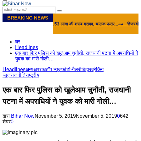
Primary
Menu
Search
Search
for:
BREAKING NEWS
 आड़ में छिपाई गई 31.53 लाख की शराब बरामद, चालक फरार...
⇝ 'तेजस्‍वी यादव ने BJP स
घर
Headlines
एक बार फिर पुलिस को खुलेआम चुनौती, राजधानी पटना में अपराधियों ने
युवक को मारी गोली…
Headlines
अन्य
अपराध
टॉप न्यूज़
फोटो-गैलरी
बिहार
ब्रेकिंग
न्यूज़
राजनीति
राष्ट्रीय
एक बार फिर पुलिस को खुलेआम चुनौती, राजधानी
पटना में अपराधियों ने युवक को मारी गोली…
द्वारा
Bihar Now
November 5, 2019
November 5, 2019
0
642
शेयर
0