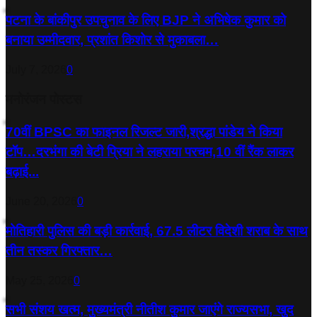
पटना के बांकीपुर उपचुनाव के लिए BJP ने अभिषेक कुमार को
बनाया उम्मीदवार, प्रशांत किशोर से मुकाबला…
July 7, 2026
0
मनोरंजन पोस्टस
70वीं BPSC का फाइनल रिजल्ट जारी,श्रद्धा पांडेय ने किया
टॉप…दरभंगा की बेटी प्रिया ने लहराया परचम,10 वीं रैंक लाकर
बढ़ाई...
June 20, 2026
0
मोतिहारी पुलिस की बड़ी कार्रवाई, 67.5 लीटर विदेशी शराब के साथ
तीन तस्कर गिरफ्तार…
May 25, 2026
0
सभी संशय खत्म, मुख्यमंत्री नीतीश कुमार जाएंगे राज्यसभा, खुद