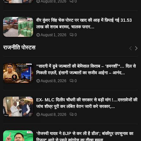
August 8, 2026
0
वीर कुंवर सिंह चेक पोस्ट पर खाद की आड़ में छिपाई गई 31.53
लाख की शराब बरामद, चालक फरार…
August 1, 2026
0
राजनीति पोस्टस
“सादगी में डूबे जज़्बातों की बेमिसाल किताब – ‘हमनशीं’*… दिल से
निकली ग़ज़लें, इंसानी जज़्बातों का सजीव आईना – आनंद...
August 8, 2026
0
EX- MLC दिलीप चौधरी की सरकार से बड़ी मांग !…दस्तावेजों की
जांच शीघ्र पूरी कर लंबित वेतन जारी करे सरकार,...
August 8, 2026
0
‘तेजस्‍वी यादव ने BJP से कर ली है डील’; बांकीपुर उपचुनाव का
रिजल्‍ट आने से पहले कांग्रेस का तीखा हमला…