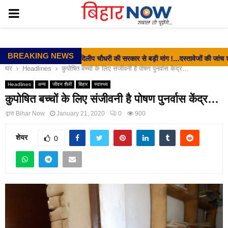
PRIMARY
MENU
BREAKING NEWS
⇝ EX- MLC दिलीप चौधरी की सरकार से बड़ी मांग !...दस्तावेजों की जांच शीघ्र पूरी क
घर
Headlines
कुपोषित बच्चों के लिए संजीवनी है पोषण पुनर्वास केंद्र…
Headlines
अन्य
जीवन शैली
बिहार
स्वास्थ्य
कुपोषित बच्चों के लिए संजीवनी है पोषण पुनर्वास केंद्र…
द्वारा
Bihar Now
January 21, 2020
0
900
शेयर
0