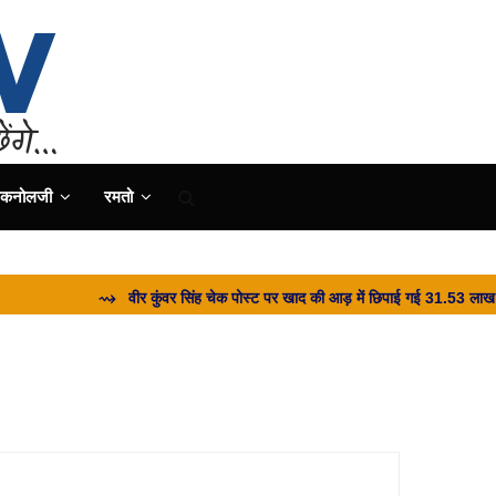
ैकनोलजी
रमतो
⇝ वीर कुंवर सिंह चेक पोस्ट पर खाद की आड़ में छिपाई गई 31.53 लाख की शरा