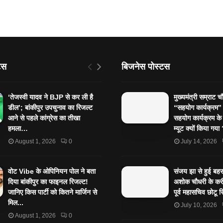
टस
बिजनेस पोस्टस
‘तेजस्‍वी यादव ने BJP से कर ली है
मुख्यमंत्री सम्राट च
डील’; बांकीपुर उपचुनाव का रिजल्‍ट
“सहयोग कार्यक्रम
आने से पहले कांग्रेस का तीखा
सहयोग कार्यक्रम के
हमला…
म्यूट क्यों किया गय
August 1, 2026
0
July 14, 2026
वोट Vibe के ओपिनियन पोल ने बता
संजय झा से हुई बहस 
दिया बांकीपुर का फाइनल रिजल्ट!
अशोक चौधरी के करी
जानिए किस पार्टी को कितने मार्जिन से
पूर्व महासचिव छोटू स
मिल...
July 10, 2026
August 1, 2026
0