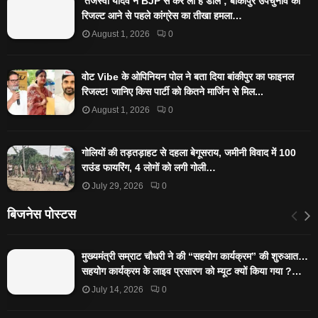
‘तेजस्‍वी यादव ने BJP से कर ली है डील’; बांकीपुर उपचुनाव का
रिजल्‍ट आने से पहले कांग्रेस का तीखा हमला…
August 1, 2026
0
वोट Vibe के ओपिनियन पोल ने बता दिया बांकीपुर का फाइनल
रिजल्ट! जानिए किस पार्टी को कितने मार्जिन से मिल...
August 1, 2026
0
गोलियों की तड़तड़ाहट से दहला बेगूसराय, जमीनी विवाद में 100
राउंड फायरिंग, 4 लोगों को लगी गोली…
July 29, 2026
0
बिजनेस पोस्टस
मुख्यमंत्री सम्राट चौधरी ने की “सहयोग कार्यक्रम” की शुरुआत…
सहयोग कार्यक्रम के लाइव प्रसारण को म्यूट क्यों किया गया ?…
July 14, 2026
0