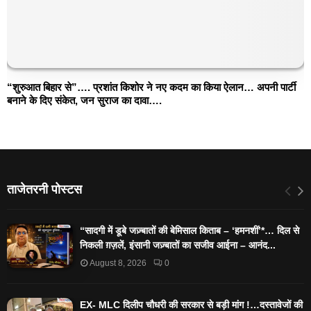
“शुरुआत बिहार से”…. प्रशांत किशोर ने नए कदम का किया ऐलान… अपनी पार्टी
बनाने के दिए संकेत, जन सुराज का दावा….
ताजेतरनी पोस्टस
“सादगी में डूबे जज़्बातों की बेमिसाल किताब – ‘हमनशीं’*… दिल से
निकली ग़ज़लें, इंसानी जज़्बातों का सजीव आईना – आनंद...
August 8, 2026
0
EX- MLC दिलीप चौधरी की सरकार से बड़ी मांग !…दस्तावेजों की