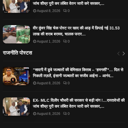
जांच शीघ्र पूरी कर लंबित वेतन जारी करे सरकार,...
August 8, 2026
0
वीर कुंवर सिंह चेक पोस्ट पर खाद की आड़ में छिपाई गई 31.53
लाख की शराब बरामद, चालक फरार…
August 1, 2026
0
राजनीति पोस्टस
“सादगी में डूबे जज़्बातों की बेमिसाल किताब – ‘हमनशीं’*… दिल से
निकली ग़ज़लें, इंसानी जज़्बातों का सजीव आईना – आनंद...
August 8, 2026
0
EX- MLC दिलीप चौधरी की सरकार से बड़ी मांग !…दस्तावेजों की
जांच शीघ्र पूरी कर लंबित वेतन जारी करे सरकार,...
August 8, 2026
0