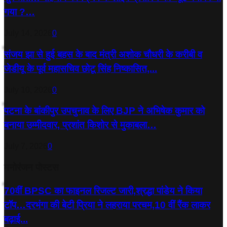
गया ?…
July 14, 2026
0
संजय झा से हुई बहस के बाद मंत्री अशोक चौधरी के करीबी व
जेडीयू के पूर्व महासचिव छोटू सिंह निष्कासित,...
July 10, 2026
0
पटना के बांकीपुर उपचुनाव के लिए BJP ने अभिषेक कुमार को
बनाया उम्मीदवार, प्रशांत किशोर से मुकाबला…
July 7, 2026
0
मनोरंजन पोस्टस
70वीं BPSC का फाइनल रिजल्ट जारी,श्रद्धा पांडेय ने किया
टॉप…दरभंगा की बेटी प्रिया ने लहराया परचम,10 वीं रैंक लाकर
बढ़ाई...