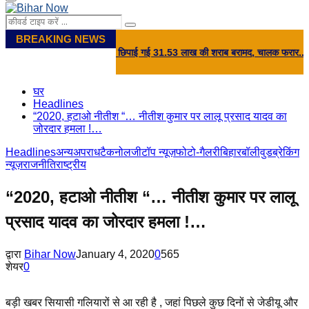
Primary
Menu
Search
Search
for:
BREAKING NEWS
 पोस्ट पर खाद की आड़ में छिपाई गई 31.53 लाख की शराब बरामद, चालक फरार...
⇝ 'तेजस्
घर
Headlines
“2020, हटाओ नीतीश “… नीतीश कुमार पर लालू प्रसाद यादव का
जोरदार हमला !…
Headlines
अन्य
अपराध
टैकनोलजी
टॉप न्यूज़
फोटो-गैलरी
बिहार
बॉलीवुड
ब्रेकिंग
न्यूज़
राजनीति
राष्ट्रीय
“2020, हटाओ नीतीश “… नीतीश कुमार पर लालू
प्रसाद यादव का जोरदार हमला !…
द्वारा
Bihar Now
January 4, 2020
0
565
शेयर
0
बड़ी खबर सियासी गलियारों से आ रही है , जहां पिछले कुछ दिनों से जेडीयू और