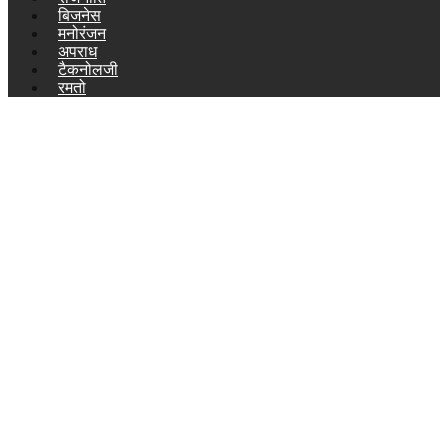
बिजनेस
मनोरंजन
अपराध
टैकनोलजी
रमतो