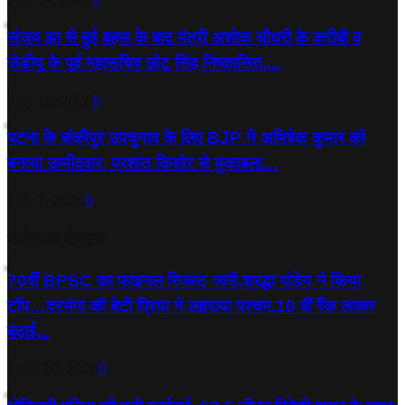
संजय झा से हुई बहस के बाद मंत्री अशोक चौधरी के करीबी व
जेडीयू के पूर्व महासचिव छोटू सिंह निष्कासित,...
July 10, 2026
0
पटना के बांकीपुर उपचुनाव के लिए BJP ने अभिषेक कुमार को
बनाया उम्मीदवार, प्रशांत किशोर से मुकाबला…
July 7, 2026
0
मनोरंजन पोस्टस
70वीं BPSC का फाइनल रिजल्ट जारी,श्रद्धा पांडेय ने किया
टॉप…दरभंगा की बेटी प्रिया ने लहराया परचम,10 वीं रैंक लाकर
बढ़ाई...
June 20, 2026
0