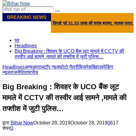
Primary
Menu
Search
Search
for:
BREAKING NEWS
्ट पर खाद की आड़ में छिपाई गई 31.53 लाख की शराब बरामद, चालक फरार...
⇝ 'तेजस्‍वी 
घर
Headlines
Big Breaking : शिवहर के UCO बैंक लूट मामले में CCTV की
तस्वीर आई सामने ,मामले की तफ्तीश में जुटी पुलिस…
Headlines
अन्य
अपराध
टॉप न्यूज़
फोटो-गैलरी
बिजनेस
बिहार
ब्रेकिंग
न्यूज़
राजनीति
राष्ट्रीय
Big Breaking : शिवहर के UCO बैंक लूट
मामले में CCTV की तस्वीर आई सामने ,मामले की
तफ्तीश में जुटी पुलिस…
द्वारा
Bihar Now
October 28, 2019
October 28, 2019
0
617
शेयर
0