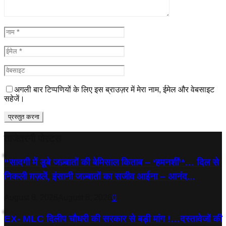
अगली बार टिप्पणियों के लिए इस ब्राउज़र में मेरा नाम, ईमेल और वेबसाइट
सहेजें।
ताजेतरनी पोस्टस
“सादगी में डूबे जज़्बातों की बेमिसाल किताब – ‘हमनशीं’*… दिल से
निकली ग़ज़लें, इंसानी जज़्बातों का सजीव आईना – आनंद...
August 8, 2026
August 8, 2026
0
EX- MLC दिलीप चौधरी की सरकार से बड़ी मांग !…दस्तावेजों की