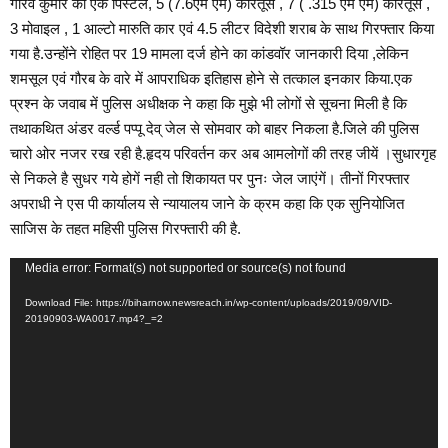
गौरव कुमार को एक पिस्टल, 5 (7.6एम एम) कारतूस , 7 ( .315 एम एम) कारतूस ,
3 मोवाइल , 1 आल्टो मारुति कार एवं 4.5 लीटर विदेशी शराब के साथ गिरफ्तार किया
गया है.उन्होंने रोहित पर 19 मामला दर्ज होने का कांडवॉर जानकारी दिया ,लेकिन
शमसूल एवं गौरब के वारे में आपराधिक इतिहास होने से तत्काल इनकार किया.एक
प्रश्न के जवाब में पुलिस अधीक्षक ने कहा कि मुझे भी लोगों से सूचना मिली है कि
तथाकथित अंडर वर्ल्ड पप्पू देव् जेल से सोमवार को बाहर निकला है.जिले की पुलिस
चारो ओर नजर रख रही है.हृदय परिवर्तन कर अब आमलोगों की तरह जीयें ।सुधारगृह
से निकले है सुधर गये होगें नही तो शिकायत पर पुनः जेल जाएंगें। तीनों गिरफ्तार
अपराधी ने एस पी कार्यालय से न्यायालय जाने के क्रम कहा कि एक सुनियोजित
साजिस के तहत महिसी पुलिस गिरफ्तारी की है.
V
Media error: Format(s) not supported or source(s) not found
i
Download File: https://biharnow.newsreach.in/wp-content/uploads/2019/09/VID-
d
20190903-WA0017.mp4?_=2
e
o
P
l
a