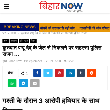
PRIMARY
MENU
BREAKING NEWS
⇝ EX- MLC दिलीप चौधरी की सरकार से बड़ी मांग !...दस्तावेजों की जांच शीघ्र पूरी कर लंब
घर
अन्य
कुख्यात पप्पू देव् के जेल से निकलने पर सहरसा पुलिस सजग …
अन्य
अपराध
टॉप न्यूज़
बिहार
कुख्यात पप्पू देव् के जेल से निकलने पर सहरसा पुलिस
सजग …
द्वारा
Bihar Now
September 3, 2019
0
1278
शेयर
1
गश्ती के दौरान 3 आरोपी हथियार के साथ