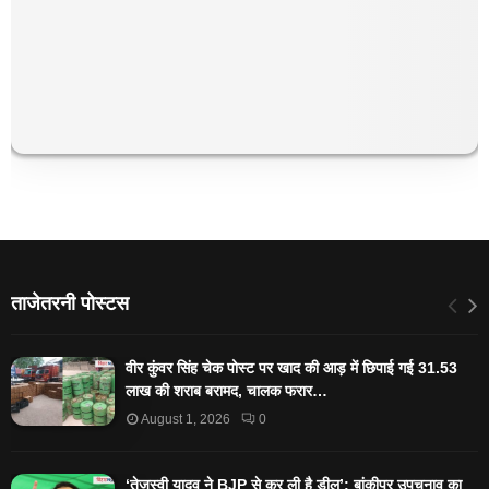
ताजेतरनी पोस्टस
वीर कुंवर सिंह चेक पोस्ट पर खाद की आड़ में छिपाई गई 31.53
लाख की शराब बरामद, चालक फरार…
August 1, 2026
0
‘तेजस्‍वी यादव ने BJP से कर ली है डील’; बांकीपुर उपचुनाव का