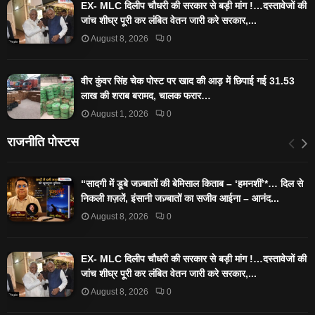
EX- MLC दिलीप चौधरी की सरकार से बड़ी मांग !…दस्तावेजों की
जांच शीघ्र पूरी कर लंबित वेतन जारी करे सरकार,...
August 8, 2026
0
वीर कुंवर सिंह चेक पोस्ट पर खाद की आड़ में छिपाई गई 31.53
लाख की शराब बरामद, चालक फरार…
August 1, 2026
0
राजनीति पोस्टस
“सादगी में डूबे जज़्बातों की बेमिसाल किताब – ‘हमनशीं’*… दिल से
निकली ग़ज़लें, इंसानी जज़्बातों का सजीव आईना – आनंद...
August 8, 2026
0
EX- MLC दिलीप चौधरी की सरकार से बड़ी मांग !…दस्तावेजों की
जांच शीघ्र पूरी कर लंबित वेतन जारी करे सरकार,...
August 8, 2026
0