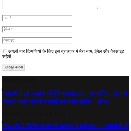
अगली बार टिप्पणियों के लिए इस ब्राउज़र में मेरा नाम, ईमेल और वेबसाइट
सहेजें।
ताजेतरनी पोस्टस
“सादगी में डूबे जज़्बातों की बेमिसाल किताब – ‘हमनशीं’*… दिल से
निकली ग़ज़लें, इंसानी जज़्बातों का सजीव आईना – आनंद...
August 8, 2026
August 8, 2026
0
EX- MLC दिलीप चौधरी की सरकार से बड़ी मांग !…दस्तावेजों की