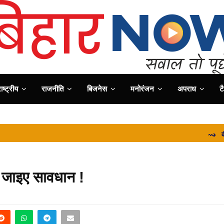
ष्ट्रीय
राजनीति
बिजनेस
मनोरंजन
अपराध
ट
⇝ वीर कुंवर स
ो जाइए सावधान !