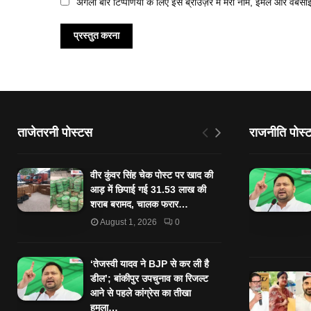
अगली बार टिप्पणियों के लिए इस ब्राउज़र में मेरा नाम, ईमेल और वेबसा
ताजेतरनी पोस्टस
राजनीति पोस्
वीर कुंवर सिंह चेक पोस्ट पर खाद की
आड़ में छिपाई गई 31.53 लाख की
शराब बरामद, चालक फरार…
August 1, 2026
0
‘तेजस्‍वी यादव ने BJP से कर ली है
डील’; बांकीपुर उपचुनाव का रिजल्‍ट
आने से पहले कांग्रेस का तीखा
हमला…