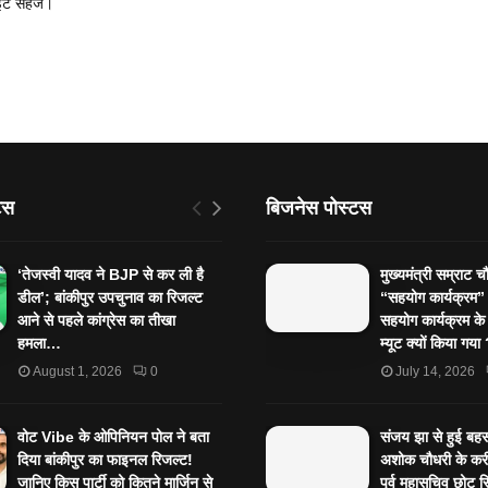
इट सहेजें।
टस
बिजनेस पोस्टस
‘तेजस्‍वी यादव ने BJP से कर ली है
मुख्यमंत्री सम्राट च
डील’; बांकीपुर उपचुनाव का रिजल्‍ट
“सहयोग कार्यक्रम
आने से पहले कांग्रेस का तीखा
सहयोग कार्यक्रम के
हमला…
म्यूट क्यों किया गय
August 1, 2026
0
July 14, 2026
वोट Vibe के ओपिनियन पोल ने बता
संजय झा से हुई बहस 
दिया बांकीपुर का फाइनल रिजल्ट!
अशोक चौधरी के करी
जानिए किस पार्टी को कितने मार्जिन से
पूर्व महासचिव छोटू स