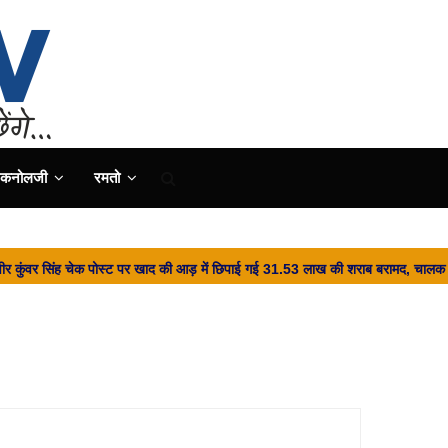
ैकनोलजी
रमतो
िंह चेक पोस्ट पर खाद की आड़ में छिपाई गई 31.53 लाख की शराब बरामद, चालक फरार...