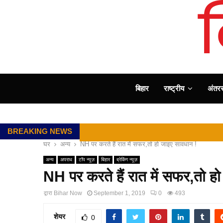
बिहार
राष्ट्रीय
अंतररा
BREAKING NEWS
घर
अन्य
NH पर करते हैं रात में सफर,तो हो जाइए सावधान !
अन्य
अपराध
टॉप न्यूज़
बिहार
ब्रेकिंग न्यूज़
NH पर करते हैं रात में सफर,तो ह
द्वारा
Bihar Now
September 1, 2019
0
493
शेयर
0