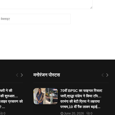
मनोरंजन पोस्टस
ौधरी ने की
70वीं BPSC का फाइनल रिजल्ट
” की शुरुआत…
जारी,श्रद्धा पांडेय ने किया टॉप…
 लाइव प्रसारण को
दरभंगा की बेटी प्रिया ने लहराया
ा ?…
परचम,10 वीं रैंक लाकर बढ़ाई...
0
June 20, 2026
0