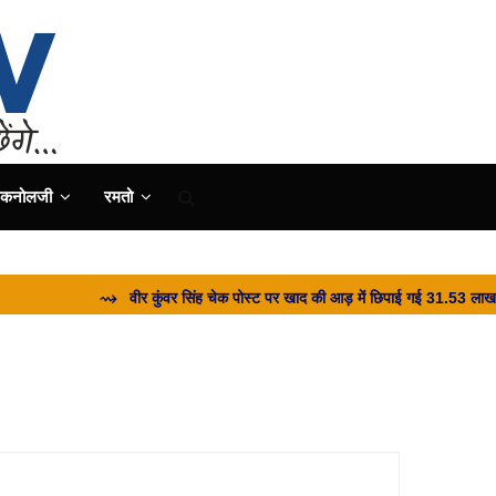
ैकनोलजी
रमतो
⇝ वीर कुंवर सिंह चेक पोस्ट पर खाद की आड़ में छिपाई गई 31.53 लाख की शराब बरा