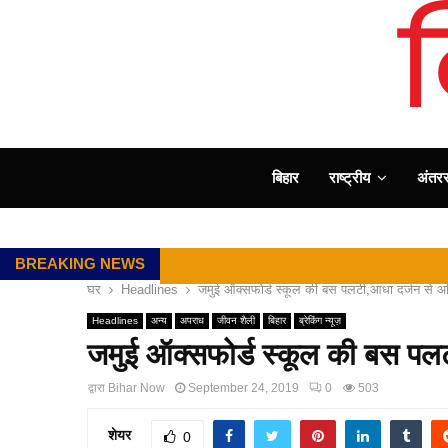
बिहार
राष्ट्रीय
अंतररा
BREAKING NEWS
घर
Headlines
जमुई ऑक्सफोर्ड स्कूल की बस पलटी,आधा दर्जन से अ
Headlines
अन्य
अपराध
जीवन शैली
बिहार
ब्रेकिंग न्यूज़
जमुई ऑक्सफोर्ड स्कूल की बस पलट
द्वारा
Bihar Now
September 24, 2019
0
503
शेयर
0