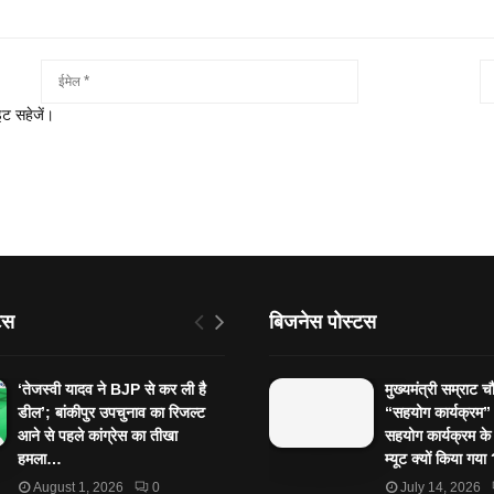
इट सहेजें।
टस
बिजनेस पोस्टस
‘तेजस्‍वी यादव ने BJP से कर ली है
मुख्यमंत्री सम्राट च
डील’; बांकीपुर उपचुनाव का रिजल्‍ट
“सहयोग कार्यक्रम
आने से पहले कांग्रेस का तीखा
सहयोग कार्यक्रम के
हमला…
म्यूट क्यों किया गय
August 1, 2026
0
July 14, 2026