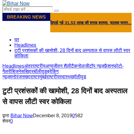
Primary
Menu
Search
Search
for:
BREAKING NEWS
पोस्ट पर खाद की आड़ में छिपाई गई 31.53 लाख की शराब बरामद, चालक फरार...
⇝ 'तेजस्‍व
घर
Headlines
टुटी प्रशंसकों की खामोशी, 28 दिनों बाद अस्पताल से वापस लौटी स्वर
कोकिला
Headlines
अंतरराष्ट्रीय
अन्य
जीवन शैली
टैकनोलजी
टॉप न्यूज़
फ़ैशन
फोटो-
गैलरी
बिजनेस
बिहार
बॉलीवुड
ब्रेकिंग
न्यूज़
मनोरंजन
महाराष्ट्र
मुंबई
राष्ट्रीय
स्वास्थ्य
हॉलीवुड
टुटी प्रशंसकों की खामोशी, 28 दिनों बाद अस्पताल
से वापस लौटी स्वर कोकिला
द्वारा
Bihar Now
December 8, 2019
0
582
शेयर
0