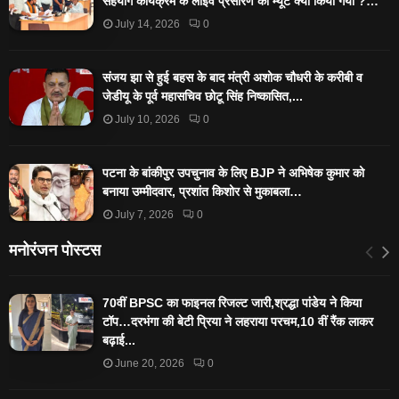
सहयोग कार्यक्रम के लाइव प्रसारण को म्यूट क्यों किया गया ?…
July 14, 2026
0
संजय झा से हुई बहस के बाद मंत्री अशोक चौधरी के करीबी व
जेडीयू के पूर्व महासचिव छोटू सिंह निष्कासित,...
July 10, 2026
0
पटना के बांकीपुर उपचुनाव के लिए BJP ने अभिषेक कुमार को
बनाया उम्मीदवार, प्रशांत किशोर से मुकाबला…
July 7, 2026
0
मनोरंजन पोस्टस
70वीं BPSC का फाइनल रिजल्ट जारी,श्रद्धा पांडेय ने किया
टॉप…दरभंगा की बेटी प्रिया ने लहराया परचम,10 वीं रैंक लाकर
बढ़ाई...
June 20, 2026
0