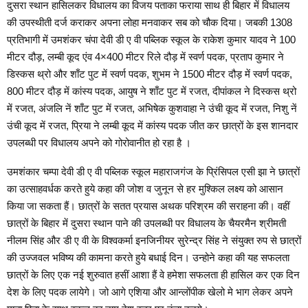
दुसरा स्थान हासिलकर विधालय का विजय पताका फराया साथ ही बिहार में विधालय
की उपस्थीती दर्ज कराकर अपना लोहा मनवाकर सब को चौक दिया। जबकी 1308
प्रतिभागी में उमशंकर चंपा देवी डी ए वी पब्लिक स्कूल के राकेश कुमार यादव ने 100
मीटर दौड़, लम्बी कूद एंव 4×400 मीटर रिले दौड़ में स्वर्ण पदक, प्रताप कुमार ने
डिस्कस थ्रो और शाँट पुट में स्वर्ण पदक, शुभम ने 1500 मीटर दौड़ में स्वर्ण पदक,
800 मीटर दौड़ में कांस्य पदक, आयुष ने शाँट पुट में रजत, दीपांकल ने दिस्कस थ्रो
में रजत, अंजलि नें शाँट पुट में रजत, अभिषेक कुशवाहा ने उंची कूद में रजत, निशु नें
उंची कूद में रजत, प्रिया ने लम्बी कूद में कांस्य पदक जीत कर छात्रों के इस शानदार
उपलब्धी पर विधालय अपने को गोरोवानीत हो रहा है ।
उमशंकार चम्पा देवी डी ए वी पब्लिक स्कूल महाराजगंज के प्रिंसिपल एसी झा ने छात्रों
का उत्साहवर्धक करते हुये कहा की जोश व जुनून से हर मुश्किल लक्ष्य को आसान
किया जा सकता हैं। छात्रों के सतत प्रयास अथक परिश्रम की सराहना की। वहीं
छात्रों के बिहार में दुसरा स्थान पाने की उपलब्धी पर विधालय के चैयरमैन श्रीमती
नीलम सिंह और डी ए वी के विश्वकर्मा इनजिनीयर सुरेन्द्र सिंह ने संयुक्त रुप से छात्रों
की उज्जवल भविष्य की कामना करते हुये बधाई दिन। उन्होने कहा की यह सफलता
छात्रों के लिए एक नई शुरुवात हसीं आशा हैं वे हमेशा सफलता ही हासिल कर एक दिन
देश के लिए पदक लायेगे। जो आगे एशिया और आन्लोंपीक खेलो मे भाग लेकर अपने