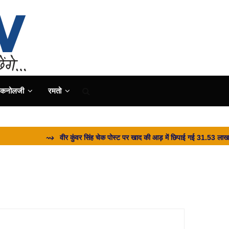
ैकनोलजी
रमतो
⇝ वीर कुंवर सिंह चेक पोस्ट पर खाद की आड़ में छिपाई गई 31.53 लाख की शर