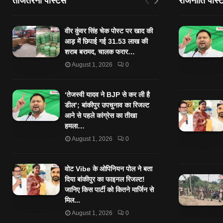
ताजेतरनी पोस्टस
राजनीति पोस्
वीर कुंवर सिंह चेक पोस्ट पर खाद की
आड़ में छिपाई गई 31.53 लाख की
शराब बरामद, चालक फरार…
August 1, 2026
0
‘तेजस्‍वी यादव ने BJP से कर ली है
डील’; बांकीपुर उपचुनाव का रिजल्‍ट
आने से पहले कांग्रेस का तीखा
हमला…
August 1, 2026
0
वोट Vibe के ओपिनियन पोल ने बता
दिया बांकीपुर का फाइनल रिजल्ट!
जानिए किस पार्टी को कितने मार्जिन से
मिल...
August 1, 2026
0