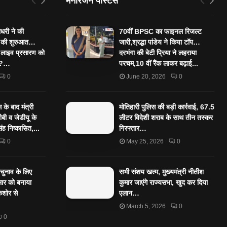
मनोरंजन पोस्टस
ौधरी ने की
70वीं BPSC का फाइनल रिजल्ट
” की शुरुआत…
जारी,श्रद्धा पांडेय ने किया टॉप…
 लाइव प्रसारण को
दरभंगा की बेटी प्रिया ने लहराया
ा ?…
परचम,10 वीं रैंक लाकर बढ़ाई...
0
June 20, 2026
0
के बाद मंत्री
मोतिहारी पुलिस की बड़ी कार्रवाई, 67.5
बी व जेडीयू के
लीटर विदेशी शराब के साथ तीन तस्कर
िंह निष्कासित,...
गिरफ्तार…
0
May 25, 2026
0
पचुनाव के लिए
सभी संशय खत्म, मुख्यमंत्री नीतीश
ार को बनाया
कुमार जाएंगे राज्यसभा, खुद कर दिया
किशोर से
एलान…
March 5, 2026
0
0